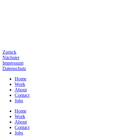
Zurück
Nächster
Impressum
Datenschutz
Home
Work
About
Contact
Jobs
Home
Work
About
Contact
Jobs