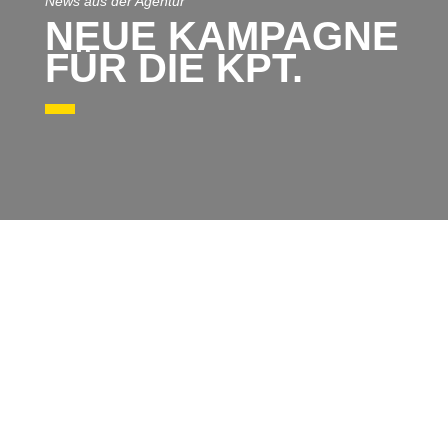
News aus der Agentur
NEUE KAMPAGNE
FÜR DIE KPT.
PREISGEKRÖNTE
KAMPAGNE WIRD
FORTGESETZT.
Die letztjährige Kampagne der Krankenkasse KPT
widmete sich dem beliebtesten Hobby der
Schweiz: dem Wandern – und gewann damit viele