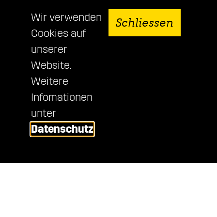
Wir verwenden
Schliessen
News aus der Agentur
Cookies auf
MIT
unserer
BEOBACHTER.CH
Website.
BLEIBT WAS
Weitere
HAFTEN.
Infomationen
unter
Datenschutz
DIE NEUE KAMPAGNE
VON FAMILY UND