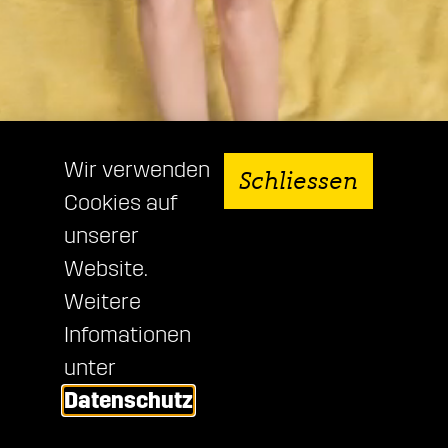
Wir verwenden
Schliessen
Cookies auf
unserer
News aus der Agentur
Website.
JACKPOTS –
Weitere
SO GEHT GLÜCK.
Infomationen
unter
Datenschutz